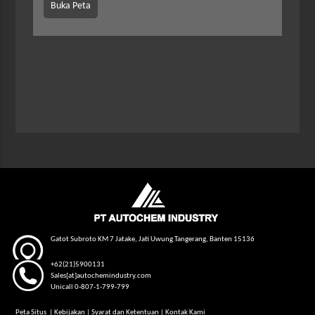
Buka Peta
Gatot Subroto KM 7 Jatake, Jati Uwung Tangerang, Banten 15136
+62(21)5900131
Sales[at]autochemindustry.com
Unicall 0-807-1-799-799
Peta Situs
|
Kebijakan
|
Syarat dan Ketentuan
|
Kontak Kami