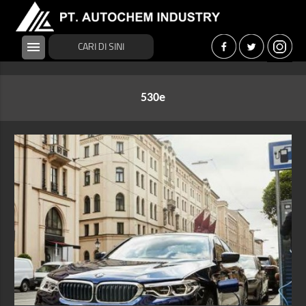
menu
530e