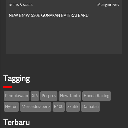
BERITA & ACARA
06-August-2019
NEW BMW 530E GUNAKAN BATERAI BARU
Tagging
Pembiayaan
Xl6
Perpres
New Tanto
Honda Racing
Hy-fun
Mercedes-benz
B100
Skutik
Daihatsu
Terbaru