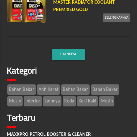
MASTER RADIATOR COOLANT
PREMIXED GOLD
SELENGKAPNYA
LAINNYA
Kategori
Bahan Bakar
Anti Karat
Bahan Bakar
Bahan Bakar
Mesin
Interior
Lainnya
Roda
Kaki Kaki
Mesin
Terbaru
MAXXPRO PETROL BOOSTER & CLEANER