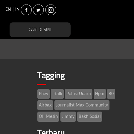
EN
|
IN
Tagging
Phev
I-talk
Polusi Udara
Hpm
B0
Airbag
Journalist Max Community
Oli Mesin
Jimmy
Bakti Sosial
Terbaru