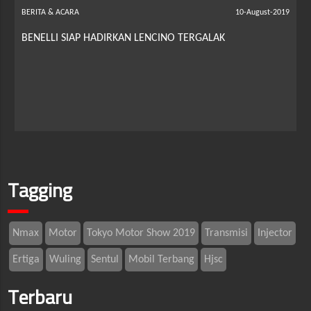
BERITA & ACARA
10-August-2019
BENELLI SIAP HADIRKAN LENCINO TERGALAK
Tagging
Nmax
Motor
Tokyo Motor Show 2019
Transmisi
Injector
Ertiga
Wuling
Sentul
Mobil Terbang
Hjsc
Terbaru