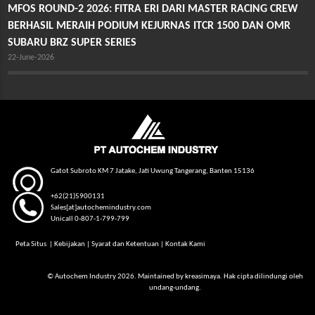
MFOS ROUND-2 2026: FITRA ERI DARI MASTER RACING CREW
BERHASIL MERAIH PODIUM KEJURNAS ITCR 1500 DAN OMR
SUBARU BRZ SUPER SERIES
22-June-2026
Gatot Subroto KM 7 Jatake, Jati Uwung Tangerang, Banten 15136
+62(21)5900131
Sales[at]autochemindustry.com
Unicall 0-807-1-799-799
Peta Situs
|
Kebijakan
|
Syarat dan Ketentuan
|
Kontak Kami
© Autochem Industry 2026. Maintained by
kreasimaya
. Hak cipta dilindungi oleh
undang-undang.