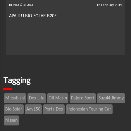
BERITA & ACARA
12-February-2019
APA ITU BIO SOLAR B20?
Tagging
Mitsubishi
Dex Lite
Oli Mesin
Pajero Sport
Suzuki Jimmy
Bio Solar
Adv150
Perta Dex
Indonesian Touring Car
Nissan