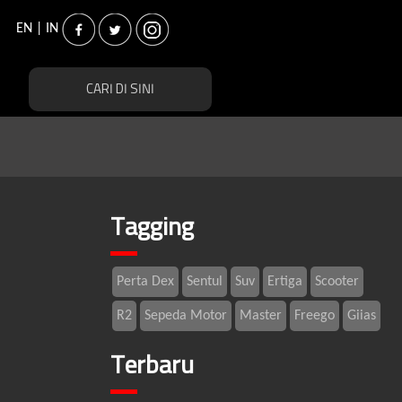
EN
|
IN
Tagging
Perta Dex
Sentul
Suv
Ertiga
Scooter
R2
Sepeda Motor
Master
Freego
Giias
Terbaru