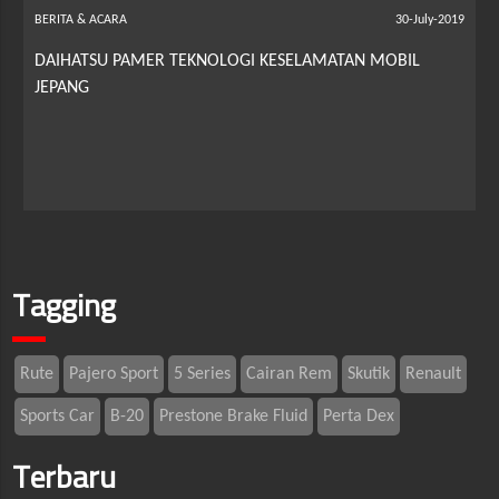
BERITA & ACARA
30-July-2019
DAIHATSU PAMER TEKNOLOGI KESELAMATAN MOBIL
JEPANG
Tagging
Rute
Pajero Sport
5 Series
Cairan Rem
Skutik
Renault
Sports Car
B-20
Prestone Brake Fluid
Perta Dex
Terbaru