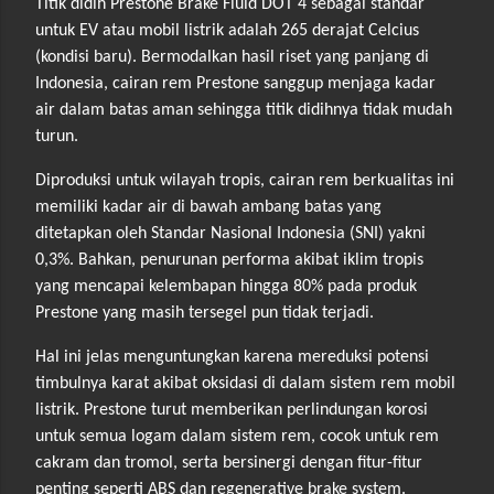
Titik didih Prestone Brake Fluid DOT 4 sebagai standar
untuk EV atau mobil listrik adalah 265 derajat Celcius
(kondisi baru). Bermodalkan hasil riset yang panjang di
Indonesia, cairan rem Prestone sanggup menjaga kadar
air dalam batas aman sehingga titik didihnya tidak mudah
turun.
Diproduksi untuk wilayah tropis, cairan rem berkualitas ini
memiliki kadar air di bawah ambang batas yang
ditetapkan oleh Standar Nasional Indonesia (SNI) yakni
0,3%. Bahkan, penurunan performa akibat iklim tropis
yang mencapai kelembapan hingga 80% pada produk
Prestone yang masih tersegel pun tidak terjadi.
Hal ini jelas menguntungkan karena mereduksi potensi
timbulnya karat akibat oksidasi di dalam sistem rem mobil
listrik. Prestone turut memberikan perlindungan korosi
untuk semua logam dalam sistem rem, cocok untuk rem
cakram dan tromol, serta bersinergi dengan fitur-fitur
penting seperti ABS dan regenerative brake system.