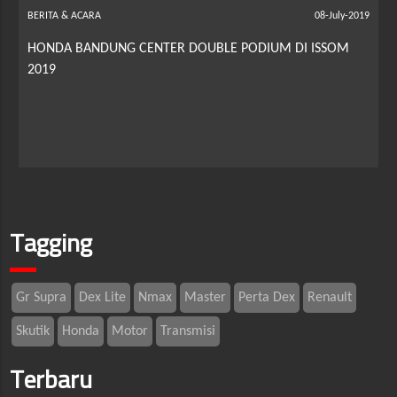
BERITA & ACARA
08-July-2019
HONDA BANDUNG CENTER DOUBLE PODIUM DI ISSOM
2019
Tagging
Gr Supra
Dex Lite
Nmax
Master
Perta Dex
Renault
Skutik
Honda
Motor
Transmisi
Terbaru