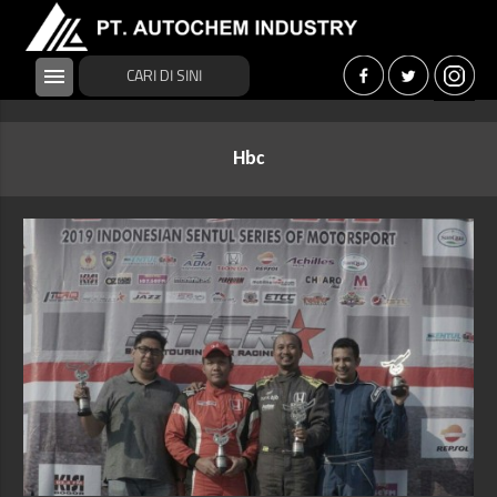
menu
Hbc