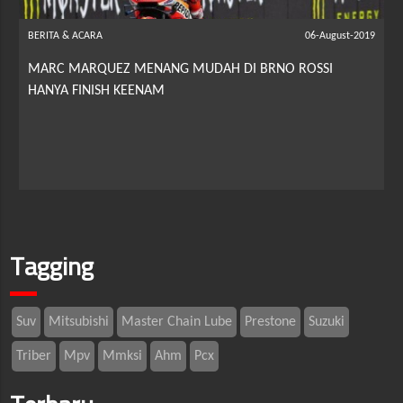
BERITA & ACARA
06-August-2019
MARC MARQUEZ MENANG MUDAH DI BRNO ROSSI
HANYA FINISH KEENAM
Tagging
Suv
Mitsubishi
Master Chain Lube
Prestone
Suzuki
Triber
Mpv
Mmksi
Ahm
Pcx